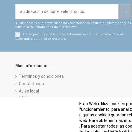
Al suscribirte en la newsletter estás aceptando la política de privacidad y los
términos de condiciones de nuestra web
Enim quis fugiat consequat elit minim nisi eu occaecat occaecat
deserunt aliquip nisi ex deserunt.
Más información
Términos y condiciones
Contáctanos
Aviso legal
Inicio
Esta Web utiliza cookies pr
funcionamiento, para anali
algunas cookies guardan rel
web. Para obtener más inf
. Para aceptar todas las c
todas pulse en RECHAZAR TO