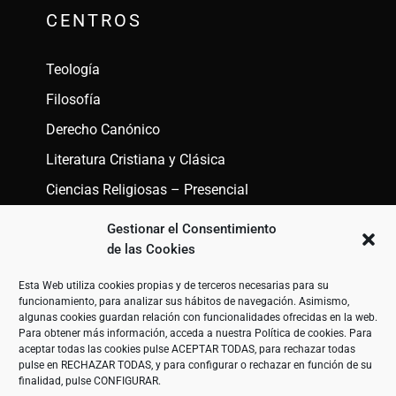
CENTROS
Teología
Filosofía
Derecho Canónico
Literatura Cristiana y Clásica
Ciencias Religiosas – Presencial
Ciencias Religiosas – A Distancia
Gestionar el Consentimiento
de las Cookies
ENLACES
Esta Web utiliza cookies propias y de terceros necesarias para su
funcionamiento, para analizar sus hábitos de navegación. Asimismo,
algunas cookies guardan relación con funcionalidades ofrecidas en la web.
Aviso Legal
Para obtener más información, acceda a nuestra
Política de cookies
. Para
aceptar todas las cookies pulse ACEPTAR TODAS, para rechazar todas
Términos y Condiciones
pulse en RECHAZAR TODAS, y para configurar o rechazar en función de su
finalidad, pulse CONFIGURAR.
Política Privacidad