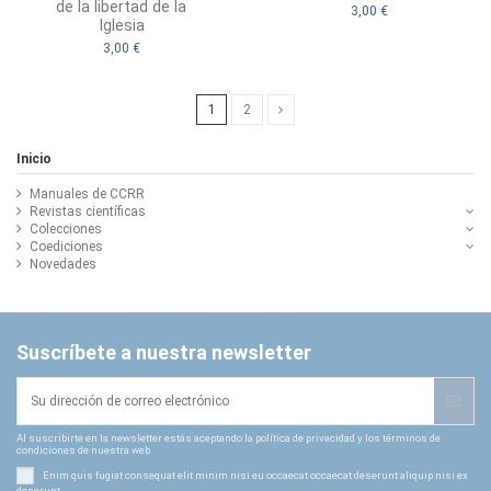
de la libertad de la
3,00 €
Iglesia
3,00 €
1
2
Inicio
Manuales de CCRR
Revistas científicas
Colecciones
Coediciones
Novedades
Suscríbete a nuestra newsletter
Al suscribirte en la newsletter estás aceptando la política de privacidad y los términos de
condiciones de nuestra web
Enim quis fugiat consequat elit minim nisi eu occaecat occaecat deserunt aliquip nisi ex
deserunt.