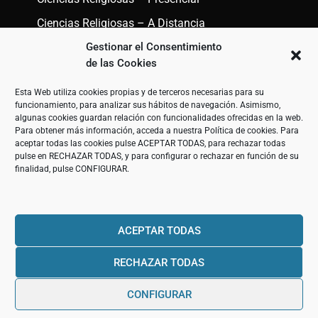
Ciencias Religiosas – A Distancia
Gestionar el Consentimiento
de las Cookies
ENLACES
Esta Web utiliza cookies propias y de terceros necesarias para su
funcionamiento, para analizar sus hábitos de navegación. Asimismo,
Aviso Legal
algunas cookies guardan relación con funcionalidades ofrecidas en la web.
Para obtener más información, acceda a nuestra
Política de cookies
. Para
Términos y Condiciones
aceptar todas las cookies pulse ACEPTAR TODAS, para rechazar todas
pulse en RECHAZAR TODAS, y para configurar o rechazar en función de su
Política Privacidad
finalidad, pulse CONFIGURAR.
Guía Protección Datos Enseñanza Online
Política Cookies
ACEPTAR TODAS
Plan de igualdad de la UESD
RECHAZAR TODAS
© 2020 Universidad Eclesiástica San
CONFIGURAR
Dámaso